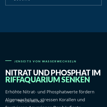
JENSEITS VON WASSERWECHSELN
NITRAT UND PHOSPHAT IM
RIFFAQUARIUM SENKEN
Erhöhte Nitrat- und Phosphatwerte fördern
Algenwachstum, stressen Korallen und
Home
TRITON Methode