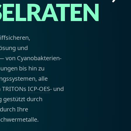
SELRATEN
ffsicheren,
lösung und
— von Cyanobakterien-
ungen bis hin zu
ngssystemen, alle
ch TRITONs
ICP-OES
- und
 gestützt durch
 durch Ihre
Schwermetalle.