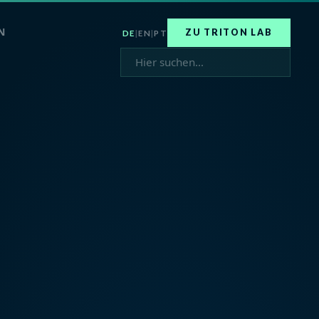
N
ZU TRITON LAB
DE
|
EN
|
PT