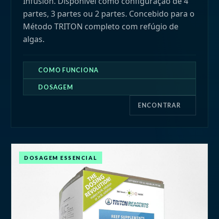
Infusion. Disponível como configuração de 4
partes, 3 partes ou 2 partes. Concebido para o
Método TRITON completo com refúgio de
algas.
COMO FUNCIONA
DOSAGEM
ENCONTRAR
COMO FUNCIONA
DOSAGEM & CONFIGURAÇÃO
DOSAGEM ESSENCIAL
Core7 Flex Base Elements é a próxima geração
Escolha a configuração que corresponde à
de soluções de dosagem para aquários de
sua bomba doseadora:
recife — a formulação mais concentrada
4 PARTES
alguma vez desenvolvida. Fornece cálcio,
RECOMENDADO
Componentes 1, 2, 3a, 3b — melhor
alcalinidade, magnésio e oligoelementos