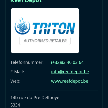
Telefonnummer:
(+32)83 40 03 64
E-Mail:
info@reefdepot.be
Web:
www.reefdepot.be
14b rue du Pré Dellooye
5334