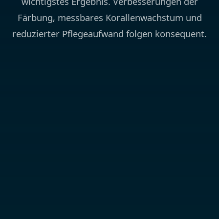
wichtigstes Ergebnis. Verbesserungen der
Färbung, messbares Korallenwachstum und
reduzierter Pflegeaufwand folgen konsequent.
STABILITÄT
Jeder einzelne Kunde berichtet von stabilen
Parametern nach dem Wechsel zur oder
dem Start mit der TRITON-Methode.
Calcium, Alkalinität und Magnesium bleiben
zwischen den ICP-OES-Tests konstant — das