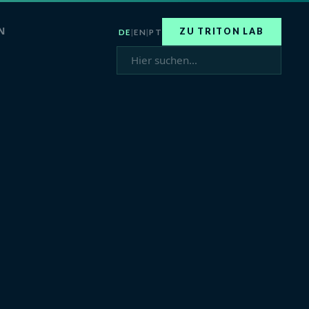
N
ZU TRITON LAB
DE
|
EN
|
PT